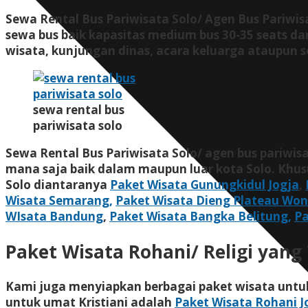
Sewa Rental Bus Pariwisata Solo/ Agen Bus Pariwis
sewa bus baik kapasitas medium bus 30-35 seats da
wisata, kunjungan dinas, acara keluarga ataupun s
sewa rental bus
pariwisata solo
Sewa Rental Bus Pariwisata Solo/ agen bus pariwisa
mana saja baik dalam maupun luar kota Solo. Khus
Solo diantaranya
Paket Wisata Gunungkidul Jogja
,
Wisata Semarang,
Paket Wisata Dieng Plateau Wo
WIsata Bandung
,
Paket Wisata Bangka Belitung,
Pa
Paket Wisata Rohani/ Religi yang
Kami juga menyiapkan berbagai paket wisata untu
untuk umat Kristiani adalah
Paket Wisata Rohani J