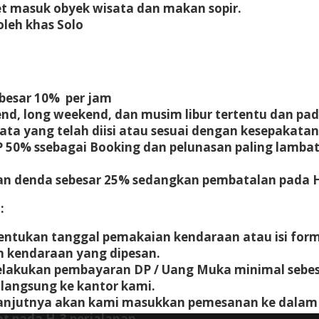
ket masuk obyek wisata dan makan sopir.
leh khas Solo
besar 10% per jam
nd, long weekend, dan musim libur tertentu dan pada
a yang telah diisi atau sesuai dengan kesepakatan 
50% ssebagai Booking dan pelunasan paling lambat 
an denda sebesar 25% sedangkan pembatalan pada 
:
tentukan tanggal pemakaian kendaraan atau isi fo
n kendaraan yang dipesan.
elakukan pembayaran DP / Uang Muka minimal sebesa
langsung ke kantor kami.
anjutnya akan kami masukkan pemesanan ke dalam 
t pada H-3 perjalanan.