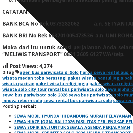
CATATAN:
BANK BCA No Rek 0373282062 a.n. SETYANTA
BANK BRI No Rek 663701005473536 a.n. UMI ROH
Maka dari itu untuk solusi perjalanan Anda sel
“MELIWIS TRANSPORT” 0821 3605 6127 WA/telp.
Post Views:
4,274
Ditag
agen bus pariwisata di Solo
harga sewa rental bus p
wisata medan toba berastagi
paket wisata bantul jogja
pak
wisata pacitan
paket wisata religi jogja
paket wisata religi
wisata solo city tour
rental bus pariwisata solo
Sewa alphard
sewa bus pariwisata solo 2026
sewa bus pariwisata solo mu
innova reborn solo
sewa rental bus pariwisata solo
sewa ren
Posting Terkait
SEWA MOBIL HYUNDAI HI BANDUNG MURAH PELAYANAN 
SEWA HIACE JOGJA-BALI 2026 FASILITAS TERLENGKAP P
SEWA SOPIR BALI UNTUK SEGALA AGENDA PERJALANAN
SEWA MOBIL SPRINTER SOLO 2026 MELIWIS TRANSPORT