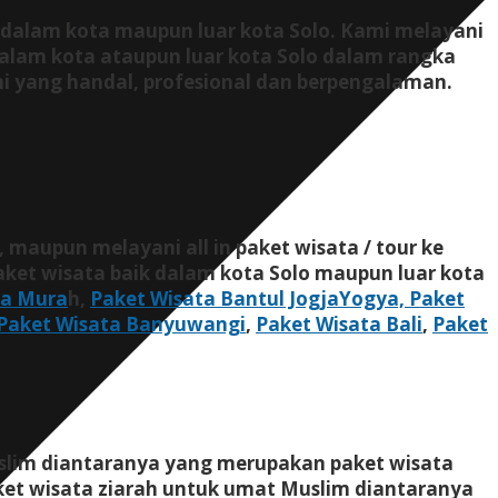
a dalam kota maupun luar kota Solo. Kami melayani
 dalam kota ataupun luar kota Solo dalam rangka
mi yang handal, profesional dan berpengalaman.
, maupun melayani all in paket wisata / tour ke
ket wisata baik dalam kota Solo maupun luar kota
ja Mura
h,
Paket Wisata Bantul JogjaYogya,
Paket
Paket Wisata Banyuwangi
,
Paket Wisata Bali
,
Paket
uslim diantaranya yang merupakan paket wisata
ket wisata ziarah untuk umat Muslim diantaranya