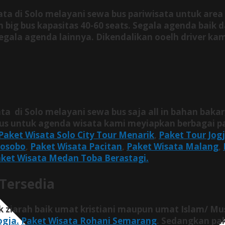
ata di Solo melayani sewa bus pariwisata untuk are
n big bus kapasitas 40-60 seats. Segala agenda baik
egala agenda lainnya. Dikendalikan ooelh driver ka
ta di Solo melayani sewa bus saja all in bahan bakar
us untuk agenda wisata kami meyiapkan berbagai pa
Paket Wisata Solo City Tour Menarik
,
Paket Tour Jog
nosobo
,
Paket Wisata Pacitan
,
Paket Wisata Malang
,
ket Wisata Medan Toba Berastagi.
 Tersedia
k ziarah baik umat kristiani maupun umat Islam/ M
ogja.
Paket Wisata Rohani Semarang
. Sedangkan pa