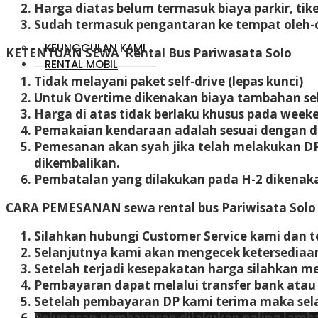
Harga diatas belum termasuk biaya parkir, ti
Sudah termasuk pengantaran ke tempat oleh-o
KEUNGGULAN KAMI
KETENTUAN SEWA
Rental Bus Pariwasata Solo
RENTAL MOBIL
Tidak melayani paket self-drive (lepas kunci)
Untuk Overtime dikenakan biaya tambahan se
Harga di atas tidak berlaku khusus pada weeke
Pemakaian kendaraan adalah sesuai dengan dat
Pemesanan akan syah jika telah melakukan DP 
dikembalikan.
Pembatalan yang dilakukan pada H-2 dikenak
CARA PEMESANAN sewa
rental bus Pariwisata Solo 
Silahkan hubungi Customer Service kami dan 
Selanjutnya kami akan mengecek ketersediaa
Setelah terjadi kesepakatan harga silahkan m
Pembayaran dapat melalui transfer bank atau 
Setelah pembayaran DP kami terima maka sel
Pelunasan pembayaran dilakukan paling lamba