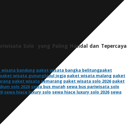
pariwisata Solo
yang Paling Handal dan Tepercaya
 wisata bandung
paket wisata bangka belitungpaket
paket wisata gunungkidul jogja
paket wisata malang
paket
arang
paket wisata semarang
paket wisata solo 2026
paket
ium solo 2026
sewa bus murah
sewa bus pariwisata solo
26
sewa hiace luxury solo
sewa hiace luxury solo 2026
sewa