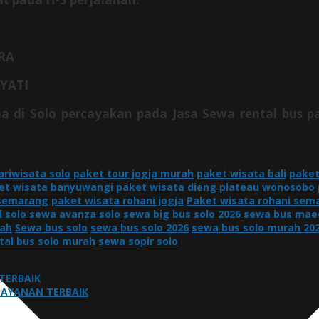
RA
AYATI
ama di Solo percayakan pada Jasa Sewa
rental bus 
ariwisata solo
paket tour jogja murah
paket wisata bali
paket
et wisata banyuwangi
paket wisata dieng plateau wonosobo
 semarang
paket wisata rohani jogja
Paket wisata rohani sem
 solo
sewa avanza solo
sewa big bus solo 2026
sewa bus maed
rah
Sewa bus solo
sewa bus solo 2026
sewa bus solo murah 20
tal bus solo murah
sewa sopir solo
TERBAIK
ELAYANAN TERBAIK