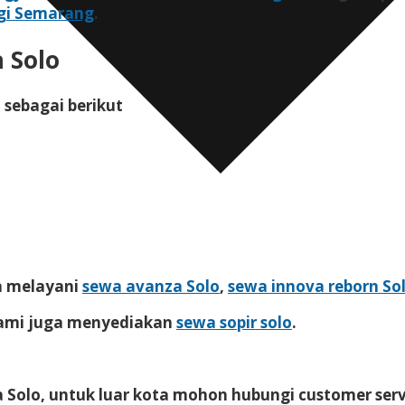
igi Semarang
.
 Solo
 sebagai berikut
ga melayani
sewa avanza Solo
,
sewa innova reborn So
kami juga menyediakan
sewa sopir solo
.
a Solo, untuk luar kota mohon hubungi customer ser