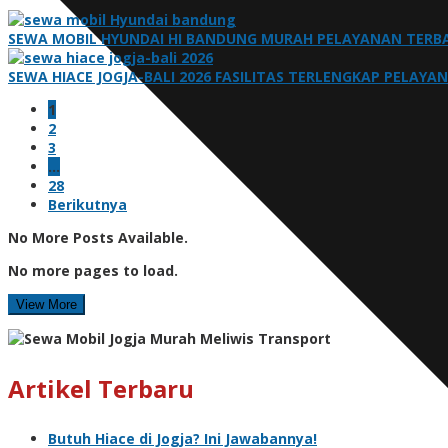
SEWA MOBIL HYUNDAI HI BANDUNG MURAH PELAYANAN TERBA
SEWA HIACE JOGJA-BALI 2026 FASILITAS TERLENGKAP PELAYA
1
2
3
…
28
Berikutnya
No More Posts Available.
No more pages to load.
View More
Artikel Terbaru
Butuh Hiace di Jogja? Ini Jawabannya!