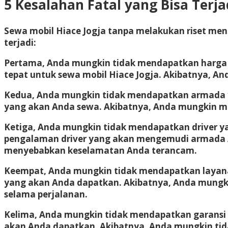
5 Kesalahan Fatal yang Bisa Terja
Sewa mobil Hiace Jogja tanpa melakukan riset men
terjadi:
Pertama, Anda mungkin tidak mendapatkan harga y
tepat untuk sewa mobil Hiace Jogja. Akibatnya, A
Kedua, Anda mungkin tidak mendapatkan armada ya
yang akan Anda sewa. Akibatnya, Anda mungkin 
Ketiga, Anda mungkin tidak mendapatkan driver y
pengalaman driver yang akan mengemudi armada A
menyebabkan keselamatan Anda terancam.
Keempat, Anda mungkin tidak mendapatkan layanan
yang akan Anda dapatkan. Akibatnya, Anda mungk
selama perjalanan.
Kelima, Anda mungkin tidak mendapatkan garansi 
akan Anda dapatkan. Akibatnya, Anda mungkin ti