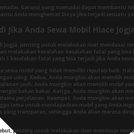
g memadai. Garansi yang memadai dapat membantu A
antu Anda menghemat biaya jika terjadi sesuatu yan
di Jika Anda Sewa Mobil Hiace Jog
 Jogja, penting untuk melakukan riset mendasar te
n melakukan kesalahan-kesalahan fatal yang bisa b
 5 kesalahan fatal yang bisa terjadi jika Anda sewa
sewa mobil yang tidak memiliki reputasi baik. Hal i
ngan uang. Kedua, Anda mungkin akan memilih mobi
alanan jauh, Anda mungkin akan memilih mobil yang
 mengisi bahan bakar. Ketiga, Anda mungkin akan me
lama perjalanan. Keempat, Anda mungkin akan memi
ggu lama untuk mendapatkan mobil yang Anda ingi
ga yang transparan, sehingga Anda akan merasa dir
but, penting untuk melakukan riset mendasar tentan