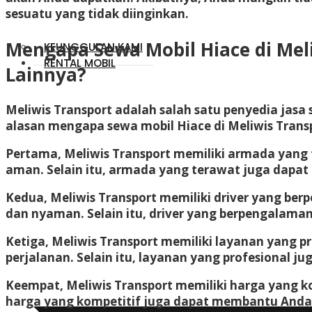
sesuatu yang tidak diinginkan.
Mengapa Sewa Mobil Hiace di Me
KEUNGGULAN KAMI
RENTAL MOBIL
Lainnya?
Meliwis Transport adalah salah satu penyedia jasa 
alasan mengapa sewa mobil Hiace di Meliwis Tran
Pertama, Meliwis Transport memiliki armada yan
aman. Selain itu, armada yang terawat juga dap
Kedua, Meliwis Transport memiliki driver yang 
dan nyaman. Selain itu, driver yang berpengala
Ketiga, Meliwis Transport memiliki layanan yang
perjalanan. Selain itu, layanan yang profesiona
Keempat, Meliwis Transport memiliki harga yang k
harga yang kompetitif juga dapat membantu Anda 