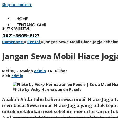
Skip to content
HOME
TENTANG KAMI
24/7 CAR RENTAL:
0821-3605-6127
Homepage
»
Rental
»
Jangan Sewa Mobil Hiace Jogja Sebelum
Jangan Sewa Mobil Hiace Jogj
Mei 10, 2026
oleh
admin
-
141 Dilihat
oleh
admin
Photo by Vicky Hermawan on Pexels
Apakah Anda tahu bahwa sewa mobil Hiace Jogja t
membaca. Sewa mobil Hiace Jogja yang tidak tepa
untuk melakukan riset sebelum memutuskan untuk se
Anda sewa mobil Hiace Jogja tanpa melakukan rise