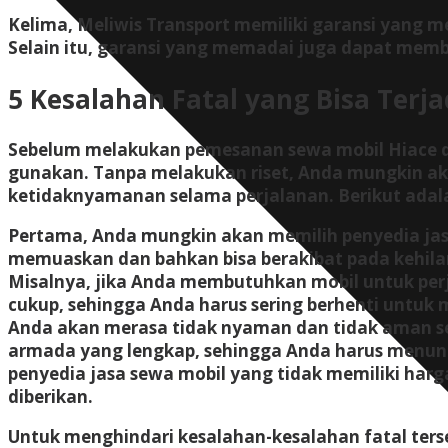
Kelima, Meliwis Transport memiliki garansi yan
Selain itu, garansi yang memadai juga dapat memb
5 Kesalahan Fatal yang Bisa Terja
Sebelum melakukan pemesanan sewa mobil Hiace di
gunakan. Tanpa melakukan riset, Anda mungkin aka
ketidaknyamanan selama perjalanan. Berikut adalah
Pertama, Anda mungkin akan memilih penyedia jasa 
memuaskan dan bahkan bisa berakibat pada kehila
Misalnya, jika Anda membutuhkan mobil untuk perj
cukup, sehingga Anda harus sering berhenti untuk
Anda akan merasa tidak nyaman dan tidak aman se
armada yang lengkap, sehingga Anda harus menun
penyedia jasa sewa mobil yang tidak memiliki har
diberikan.
Untuk menghindari kesalahan-kesalahan fatal terse