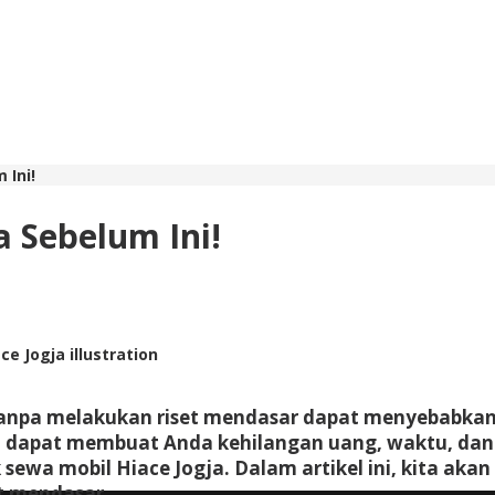
 Ini!
a Sebelum Ini!
anpa melakukan riset mendasar dapat menyebabkan k
t dapat membuat Anda kehilangan uang, waktu, dan 
wa mobil Hiace Jogja. Dalam artikel ini, kita akan 
t mendasar.