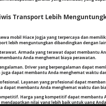
liwis Transport Lebih Menguntun
sewa mobil Hiace Jogja yang terpercaya dan memiliki
sport lebih menguntungkan dibandingkan dengan lai
g terawat. Armada yang terawat dapat membantu A
at membantu Anda menghemat biaya perawatan.
berpengalaman. Driver yang berpengalaman dapat m
man juga dapat membantu Anda menghemat waktu dan
 profesional. Layanan yang profesional dapat mem
l juga dapat membantu Anda menghemat waktu dan bi
ompetitif. Harga yang kompetitif dapat membantu A
mendapatkan nilai yang lebih baik untuk uang Anda