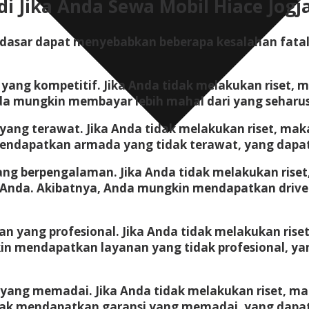
di Jika Anda Sewa Mobil Hiace Jog
dasar dapat menyebabkan beberapa kesalahan fatal.
ang kompetitif. Jika Anda tidak melakukan riset,
nda mungkin membayar lebih mahal dari yang seharu
ng terawat. Jika Anda tidak melakukan riset, ma
mendapatkan armada yang tidak terawat, yang dap
ang berpengalaman. Jika Anda tidak melakukan ris
nda. Akibatnya, Anda mungkin mendapatkan driver
 yang profesional. Jika Anda tidak melakukan ris
in mendapatkan layanan yang tidak profesional, 
yang memadai. Jika Anda tidak melakukan riset, m
dak mendapatkan garansi yang memadai, yang dapat