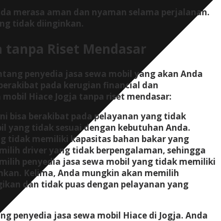
nda merasa aman dan nyaman selama perjalanan.
g tidak diinginkan.
ja tanpa Riset Mendasar
ntang penyedia jasa sewa mobil yang akan Anda
erakibat pada kerugian financial dan
 mobil Hiace Jogja tanpa riset mendasar:
ni bisa berakibat pada pelayanan yang tidak
l yang tidak sesuai dengan kebutuhan Anda.
 tidak memiliki kapasitas bahan bakar yang
milih driver yang tidak berpengalaman, sehingga
lih penyedia jasa sewa mobil yang tidak memiliki
nkan. Kelima, Anda mungkin akan memilih
ugikan dan tidak puas dengan pelayanan yang
g penyedia jasa sewa mobil Hiace di Jogja. Anda