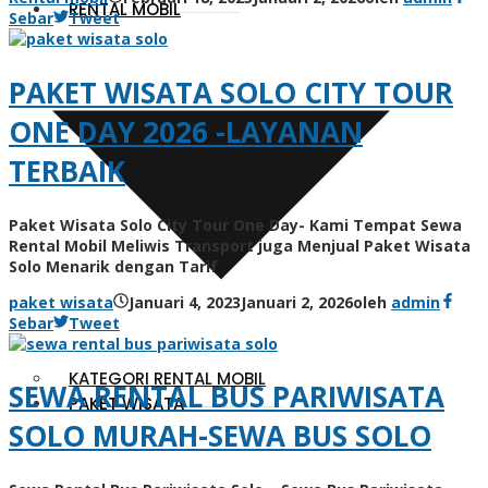
RENTAL MOBIL
Sebar
Tweet
PAKET WISATA SOLO CITY TOUR
ONE DAY 2026 -LAYANAN
TERBAIK
Paket Wisata Solo City Tour One Day- Kami Tempat Sewa
Rental Mobil Meliwis Transport juga Menjual Paket Wisata
Solo Menarik dengan Tarif
paket wisata
Januari 4, 2023
Januari 2, 2026
oleh
admin
Sebar
Tweet
KATEGORI RENTAL MOBIL
SEWA RENTAL BUS PARIWISATA
PAKET WISATA
SOLO MURAH-SEWA BUS SOLO