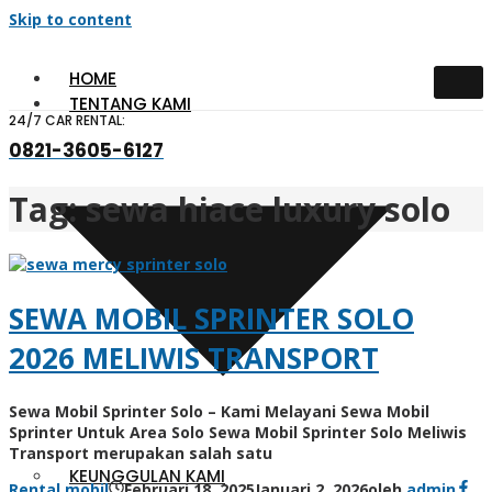
Skip to content
HOME
TENTANG KAMI
24/7 CAR RENTAL:
0821-3605-6127
Tag:
sewa hiace luxury solo
SEWA MOBIL SPRINTER SOLO
2026 MELIWIS TRANSPORT
Sewa Mobil Sprinter Solo – Kami Melayani Sewa Mobil
Sprinter Untuk Area Solo Sewa Mobil Sprinter Solo Meliwis
Transport merupakan salah satu
KEUNGGULAN KAMI
Rental mobil
Februari 18, 2025
Januari 2, 2026
oleh
admin