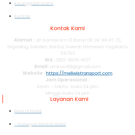
Keunggulan Kami
Kontak
Kontak Kami
Alamat :
Jln Samas Km 12 Baran DK DK XIX RT 72,
Srigading, Sanden, Bantul, Daerah Istimewa Yogykarta
55763
WA :
0821-3605-6127
Email:
umiroro89@gmail.com
Website :
https://meliwistransport.com
Jam Operasional :
Senin – Sabtu : buka 24 jam
Minggu buka 24 jam
Layanan Kami
Rental Mobil
- Kategori Rental Mobil