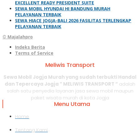
EXCELLENT READY PRESIDENT SUITE
SEWA MOBIL HYUNDAI HI BANDUNG MURAH
PELAYANAN TERBAIK
SEWA HIACE JOGJA-BALI 2026 FASILITAS TERLENGKAP
PELAYANAN TERBAIK
© Majalahpro
Indeks Berita
Terms of Service
Meliwis Transport
Sewa Mobil Jogja Murah yang sudah terbukti Handal
dan Tepercaya Jogja ” MELIWIS TRANSPORT “
adalah
salah satu penyedia layanan jasa sewa mobil maupun
paket wisata murah di kota Jogja
Menu Utama
Home
Tentang Kami