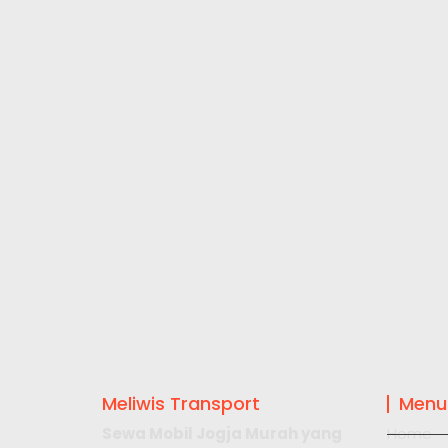
Meliwis Transport
Menu
Sewa Mobil Jogja Murah yang
Home