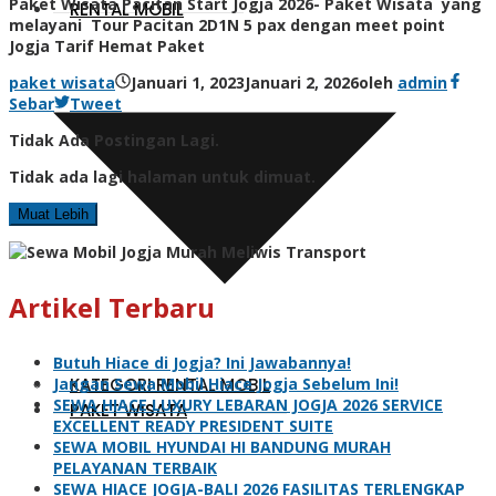
Paket Wisata Pacitan Start Jogja 2026- Paket Wisata yang
RENTAL MOBIL
melayani Tour Pacitan 2D1N 5 pax dengan meet point
Jogja Tarif Hemat Paket
paket wisata
Januari 1, 2023
Januari 2, 2026
oleh
admin
Sebar
Tweet
Tidak Ada Postingan Lagi.
Tidak ada lagi halaman untuk dimuat.
Muat Lebih
Artikel Terbaru
Butuh Hiace di Jogja? Ini Jawabannya!
KATEGORI RENTAL MOBIL
Jangan Sewa Mobil Hiace Jogja Sebelum Ini!
SEWA HIACE LUXURY LEBARAN JOGJA 2026 SERVICE
PAKET WISATA
EXCELLENT READY PRESIDENT SUITE
SEWA MOBIL HYUNDAI HI BANDUNG MURAH
PELAYANAN TERBAIK
SEWA HIACE JOGJA-BALI 2026 FASILITAS TERLENGKAP