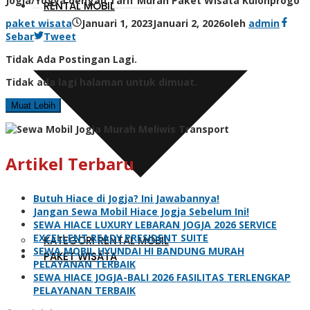
Jogja/Yogya dengan Tarif Murah Paket Wisata Kulonprogo
RENTAL MOBIL
paket wisata
Januari 1, 2023
Januari 2, 2026
oleh
admin
Sebar
Tweet
Tidak Ada Postingan Lagi.
Tidak ada lagi halaman untuk dimuat.
Muat Lebih
Artikel Terbaru
Butuh Hiace di Jogja? Ini Jawabannya!
Jangan Sewa Mobil Hiace Jogja Sebelum Ini!
SEWA HIACE LUXURY LEBARAN JOGJA 2026 SERVICE
EXCELLENT READY PRESIDENT SUITE
KATEGORI RENTAL MOBIL
SEWA MOBIL HYUNDAI HI BANDUNG MURAH
PAKET WISATA
PELAYANAN TERBAIK
SEWA HIACE JOGJA-BALI 2026 FASILITAS TERLENGKAP
PELAYANAN TERBAIK