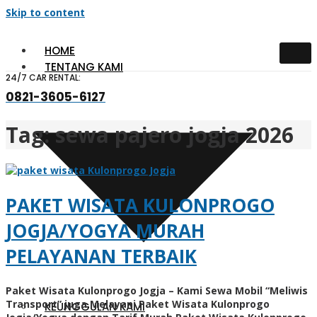
Skip to content
HOME
TENTANG KAMI
24/7 CAR RENTAL:
0821-3605-6127
Tag:
sewa pajero jogja 2026
PAKET WISATA KULONPROGO
JOGJA/YOGYA MURAH
PELAYANAN TERBAIK
Paket Wisata Kulonprogo Jogja – Kami Sewa Mobil “Meliwis
Transport” juga Melayani Paket Wisata Kulonprogo
KEUNGGULAN KAMI