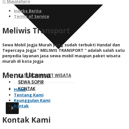
© Majalahpro
Indeks Berita
Terms of Service
Meliwis Transport
Sewa Mobil Jogja Murah yang sudah terbukti Handal dan
Tepercaya Jogja ” MELIWIS TRANSPORT “
adalah salah satu
penyedia layanan jasa sewa mobil maupun paket wisata
murah di kota Jogja
Menu Utama
KATEGORI PAKET WISATA
SEWA SOPIR
KONTAK
Home
Tentang Kami
Keunggulan Kami
Kontak
X
Kontak Kami