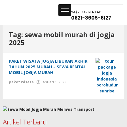
24/7 CAR RENTAL:
0821-3605-6127
Tag:
sewa mobil murah di jogja
2025
PAKET WISATA JOGJA LIBURAN AKHIR
TAHUN 2025 MURAH – SEWA RENTAL
MOBIL JOGJA MURAH
paket wisata
Januari 1, 2023
Artikel Terbaru