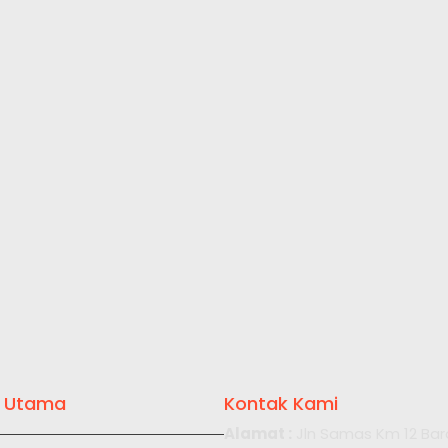
 Utama
Kontak Kami
Alamat :
Jln Samas Km 12 Bar