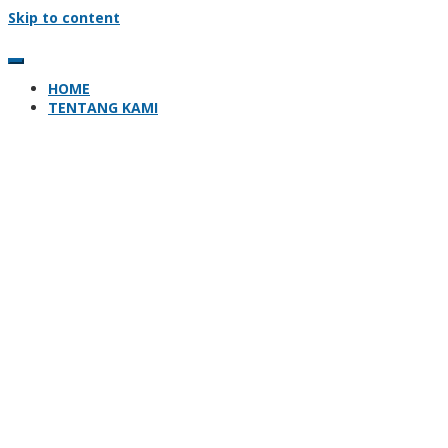
Skip to content
HOME
TENTANG KAMI