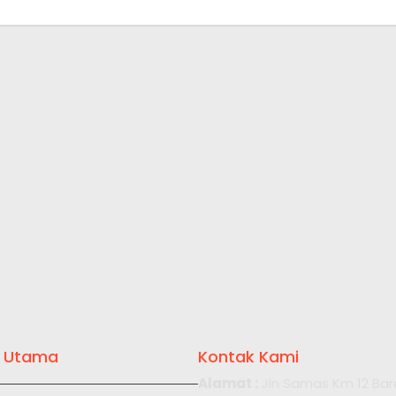
 Utama
Kontak Kami
Alamat :
Jln Samas Km 12 Bar