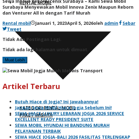
Sewa Innova Reborn/Zenix Surabaya – Kami Sewa Mobil
RENTAL MOBIL
Surabaya Menyewakan Mobil Innova Zenix Maupun Reborn
dan Venturer All In dengan Tarif Murah
Rental mobil
Januari 1, 2023
April 5, 2026
oleh
admin
Sebar
Tweet
Tidak Ada Postingan Lagi.
Tidak ada lagi halaman untuk dimuat.
Muat Lebih
Artikel Terbaru
Butuh Hiace di Jogja? Ini Jawabannya!
KATEGORI RENTAL MOBIL
Jangan Sewa Mobil Hiace Jogja Sebelum Ini!
SEWA HIACE LUXURY LEBARAN JOGJA 2026 SERVICE
PAKET WISATA
EXCELLENT READY PRESIDENT SUITE
SEWA MOBIL HYUNDAI HI BANDUNG MURAH
PELAYANAN TERBAIK
SEWA HIACE JOGJA-BALI 2026 FASILITAS TERLENGKAP