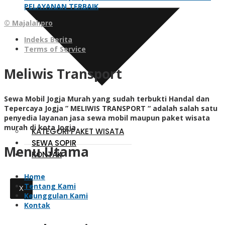
PELAYANAN TERBAIK
© Majalahpro
Indeks Berita
Terms of Service
Meliwis Transport
Sewa Mobil Jogja Murah yang sudah terbukti Handal dan
Tepercaya Jogja ” MELIWIS TRANSPORT “
adalah salah satu
penyedia layanan jasa sewa mobil maupun paket wisata
murah di kota Jogja
KATEGORI PAKET WISATA
SEWA SOPIR
Menu Utama
KONTAK
Home
Tentang Kami
X
Keunggulan Kami
Kontak