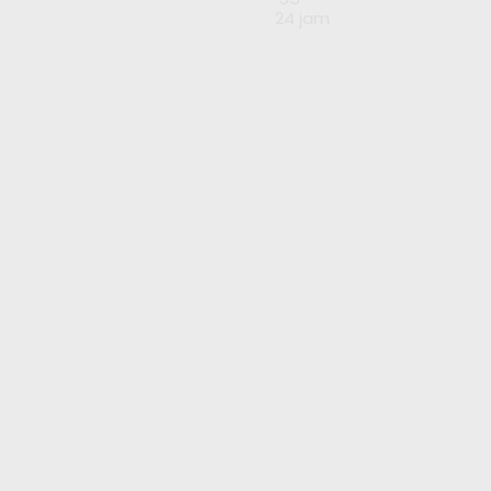
24 jam