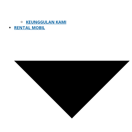
KEUNGGULAN KAMI
RENTAL MOBIL