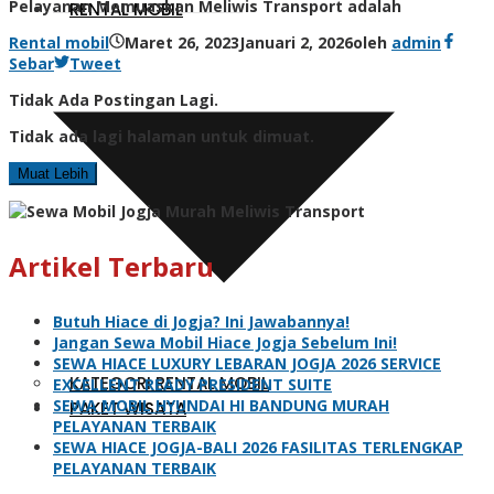
Pelayanan Memuaskan Meliwis Transport adalah
RENTAL MOBIL
Rental mobil
Maret 26, 2023
Januari 2, 2026
oleh
admin
Sebar
Tweet
Tidak Ada Postingan Lagi.
Tidak ada lagi halaman untuk dimuat.
Muat Lebih
Artikel Terbaru
Butuh Hiace di Jogja? Ini Jawabannya!
Jangan Sewa Mobil Hiace Jogja Sebelum Ini!
SEWA HIACE LUXURY LEBARAN JOGJA 2026 SERVICE
KATEGORI RENTAL MOBIL
EXCELLENT READY PRESIDENT SUITE
SEWA MOBIL HYUNDAI HI BANDUNG MURAH
PAKET WISATA
PELAYANAN TERBAIK
SEWA HIACE JOGJA-BALI 2026 FASILITAS TERLENGKAP
PELAYANAN TERBAIK