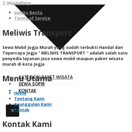
© Majalahpro
Indeks Berita
Terms of Service
Meliwis Transport
Sewa Mobil Jogja Murah yang sudah terbukti Handal dan
Tepercaya Jogja ” MELIWIS TRANSPORT “
adalah salah satu
penyedia layanan jasa sewa mobil maupun paket wisata
murah di kota Jogja
Menu Utama
KATEGORI PAKET WISATA
SEWA SOPIR
KONTAK
Home
Tentang Kami
Keunggulan Kami
Kontak
X
Kontak Kami