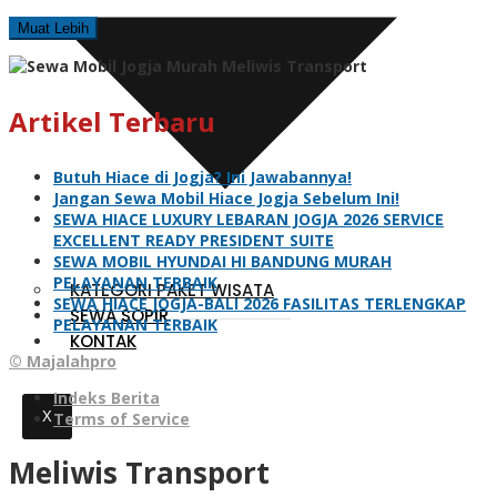
Muat Lebih
Artikel Terbaru
Butuh Hiace di Jogja? Ini Jawabannya!
Jangan Sewa Mobil Hiace Jogja Sebelum Ini!
SEWA HIACE LUXURY LEBARAN JOGJA 2026 SERVICE
EXCELLENT READY PRESIDENT SUITE
SEWA MOBIL HYUNDAI HI BANDUNG MURAH
PELAYANAN TERBAIK
KATEGORI PAKET WISATA
SEWA HIACE JOGJA-BALI 2026 FASILITAS TERLENGKAP
SEWA SOPIR
PELAYANAN TERBAIK
KONTAK
© Majalahpro
Indeks Berita
Terms of Service
X
Meliwis Transport