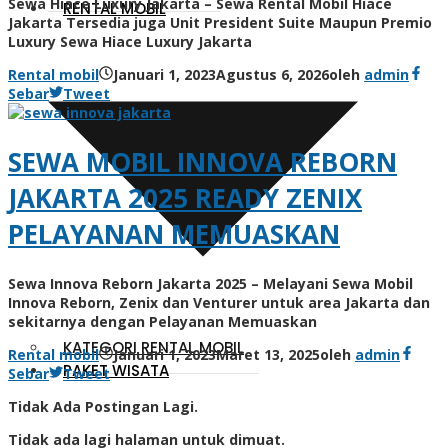
Sewa Hiace Luxury Jakarta – Sewa Rental Mobil Hiace
RENTAL MOBIL
Jakarta Tersedia juga Unit President Suite Maupun Premio
Luxury Sewa Hiace Luxury Jakarta
Rental mobil
Januari 1, 2023
Agustus 6, 2026
oleh
admin
Sebar
Tweet
SEWA MOBIL INNOVA REBORN
JAKARTA 2025 READY ZENIX
PELAYANAN MEMUASKAN
Sewa Innova Reborn Jakarta 2025 – Melayani Sewa Mobil
Innova Reborn, Zenix dan Venturer untuk area Jakarta dan
sekitarnya dengan Pelayanan Memuaskan
KATEGORI RENTAL MOBIL
Rental mobil
Januari 1, 2023
Maret 13, 2025
oleh
admin
PAKET WISATA
Sebar
Tweet
Tidak Ada Postingan Lagi.
Tidak ada lagi halaman untuk dimuat.