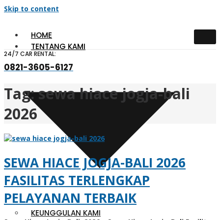
Skip to content
HOME
TENTANG KAMI
24/7 CAR RENTAL:
0821-3605-6127
Tag:
sewa hiace jogja-bali
2026
SEWA HIACE JOGJA-BALI 2026
FASILITAS TERLENGKAP
PELAYANAN TERBAIK
KEUNGGULAN KAMI