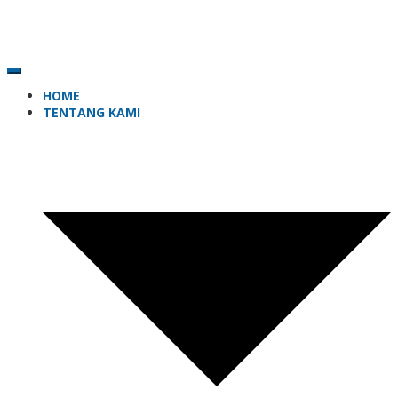
HOME
TENTANG KAMI