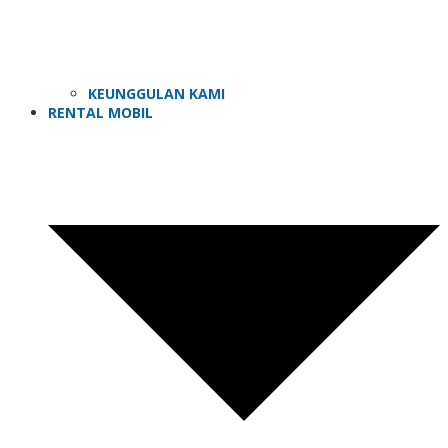
KEUNGGULAN KAMI
RENTAL MOBIL