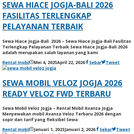
SEWA HIACE JOGJA-BALI 2026
FASILITAS TERLENGKAP
PELAYANAN TERBAIK
Sewa Hiace Jogja-Bali 2026 – Sewa Hiace Jogja-Bali Fasilitas
Terlengkap Pelayanan Terbaik Sewa Hiace Jogja-Bali 2026
adalah merupakan salah layanan yang kami
Rental mobil
Mei 4, 2025
April 22, 2026
Sebar
Tweet
SEWA MOBIL VELOZ JOGJA 2026
READY VELOZ FWD TERBARU
Sewa Mobil Veloz Jogja – Rental Mobil Avanza Jogja
Menyewakan mobil Avanza Veloz Terbaru 2026 dengan
sopir dan tarif yang fleksibel Sewa
Rental mobil
Januari 1, 2023
Januari 2, 2026
Sebar
Tweet