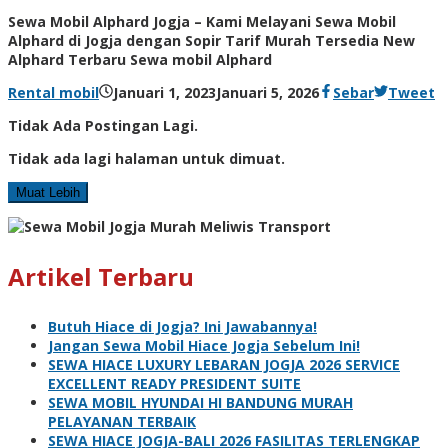
Sewa Mobil Alphard Jogja – Kami Melayani Sewa Mobil
Alphard di Jogja dengan Sopir Tarif Murah Tersedia New
Alphard Terbaru Sewa mobil Alphard
Rental mobil
Januari 1, 2023
Januari 5, 2026
Sebar
Tweet
Tidak Ada Postingan Lagi.
Tidak ada lagi halaman untuk dimuat.
Muat Lebih
Artikel Terbaru
Butuh Hiace di Jogja? Ini Jawabannya!
Jangan Sewa Mobil Hiace Jogja Sebelum Ini!
SEWA HIACE LUXURY LEBARAN JOGJA 2026 SERVICE
EXCELLENT READY PRESIDENT SUITE
SEWA MOBIL HYUNDAI HI BANDUNG MURAH
PELAYANAN TERBAIK
SEWA HIACE JOGJA-BALI 2026 FASILITAS TERLENGKAP