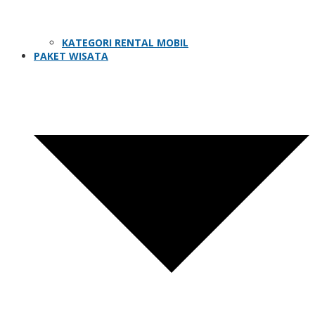
KATEGORI RENTAL MOBIL
PAKET WISATA