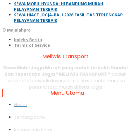
SEWA MOBIL HYUNDAI HI BANDUNG MURAH
PELAYANAN TERBAIK
SEWA HIACE JOGJA-BALI 2026 FASILITAS TERLENGKAP
PELAYANAN TERBAIK
© Majalahpro
Indeks Berita
Terms of Service
Meliwis Transport
Sewa Mobil Jogja Murah yang sudah terbukti Handal
dan Tepercaya Jogja ” MELIWIS TRANSPORT “
adalah
salah satu penyedia layanan jasa sewa mobil maupun
paket wisata murah di kota Jogja
Menu Utama
Home
Tentang Kami
Keunggulan Kami