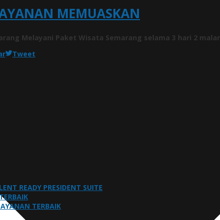
 LAYANAN MEMUASKAN
arang Melayani Paket Wisata Semarang selama 3 hari 2 mala
ar
Tweet
LLENT READY PRESIDENT SUITE
TERBAIK
ELAYANAN TERBAIK