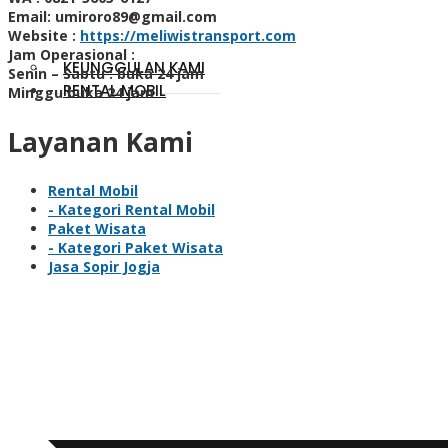
Email:
umiroro89@gmail.com
Website :
https://meliwistransport.com
Jam Operasional :
KEUNGGULAN KAMI
Senin – Sabtu : buka 24 jam
RENTAL MOBIL
Minggu buka 24 jam
Layanan Kami
Rental Mobil
- Kategori Rental Mobil
Paket Wisata
- Kategori Paket Wisata
Jasa Sopir Jogja