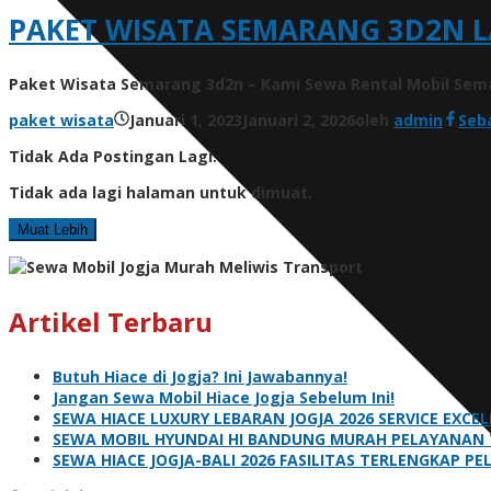
PAKET WISATA SEMARANG 3D2N
Paket Wisata Semarang 3d2n – Kami Sewa Rental Mobil Sem
paket wisata
Januari 1, 2023
Januari 2, 2026
oleh
admin
Seb
Tidak Ada Postingan Lagi.
Tidak ada lagi halaman untuk dimuat.
Muat Lebih
Artikel Terbaru
Butuh Hiace di Jogja? Ini Jawabannya!
Jangan Sewa Mobil Hiace Jogja Sebelum Ini!
SEWA HIACE LUXURY LEBARAN JOGJA 2026 SERVICE EXCE
SEWA MOBIL HYUNDAI HI BANDUNG MURAH PELAYANAN 
SEWA HIACE JOGJA-BALI 2026 FASILITAS TERLENGKAP P