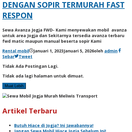
DENGAN SOPIR TERMURAH FAST
RESPON
Sewa Avanza Jogja FWD- Kami menyewakan mobil avanza
untuk area Jogja dan Sekitarnya tersedia avanza terbaru
fwd matic maupun manual beserta sopir Kami
Rental mobil
Januari 1, 2023
Januari 5, 2026
oleh
admin
Sebar
Tweet
Tidak Ada Postingan Lagi.
Tidak ada lagi halaman untuk dimuat.
Muat Lebih
Artikel Terbaru
Butuh Hiace di Jogja? Ini Jawabannya!
Jangan Sewa Mobil Hiace Jogja Sebelum Ini!