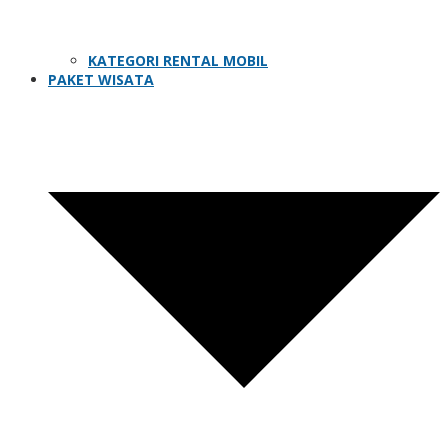
KATEGORI RENTAL MOBIL
PAKET WISATA