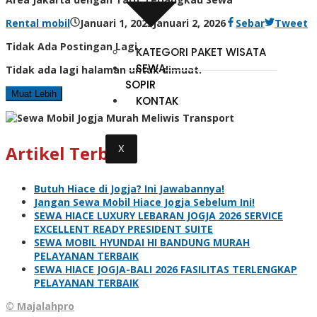
Rental mobil
Januari 1, 2023
Januari 2, 2026
Sebar
Tweet
Tidak Ada Postingan Lagi.
KATEGORI PAKET WISATA
SEWA
Tidak ada lagi halaman untuk dimuat.
SOPIR
Muat Lebih
KONTAK
Artikel Terbaru
X
Butuh Hiace di Jogja? Ini Jawabannya!
Jangan Sewa Mobil Hiace Jogja Sebelum Ini!
SEWA HIACE LUXURY LEBARAN JOGJA 2026 SERVICE
EXCELLENT READY PRESIDENT SUITE
SEWA MOBIL HYUNDAI HI BANDUNG MURAH
PELAYANAN TERBAIK
SEWA HIACE JOGJA-BALI 2026 FASILITAS TERLENGKAP
PELAYANAN TERBAIK
© Majalahpro