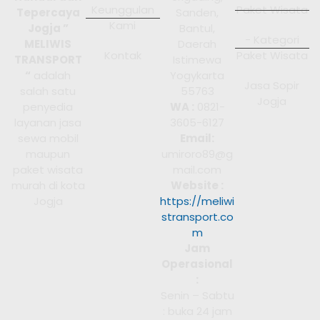
Keunggulan
Paket Wisata
Tepercaya
Sanden,
Kami
Jogja ”
Bantul,
- Kategori
MELIWIS
Daerah
Kontak
Paket Wisata
TRANSPORT
Istimewa
“
adalah
Yogykarta
Jasa Sopir
salah satu
55763
Jogja
penyedia
WA :
0821-
layanan jasa
3605-6127
sewa mobil
Email:
maupun
umiroro89@g
paket wisata
mail.com
murah di kota
Website :
Jogja
https://meliwi
stransport.co
m
Jam
Operasional
:
Senin – Sabtu
: buka 24 jam