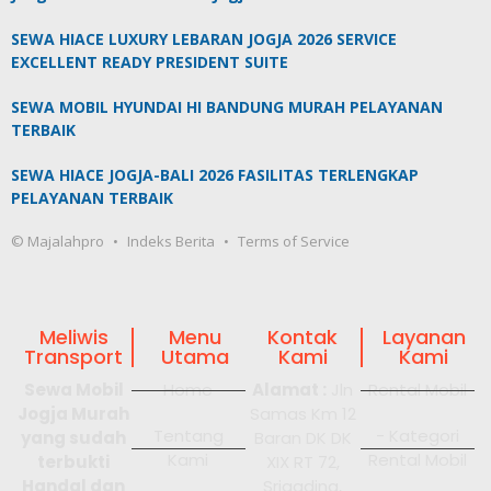
SEWA HIACE LUXURY LEBARAN JOGJA 2026 SERVICE
EXCELLENT READY PRESIDENT SUITE
SEWA MOBIL HYUNDAI HI BANDUNG MURAH PELAYANAN
TERBAIK
SEWA HIACE JOGJA-BALI 2026 FASILITAS TERLENGKAP
PELAYANAN TERBAIK
© Majalahpro
Indeks Berita
Terms of Service
Meliwis
Menu
Kontak
Layanan
Transport
Utama
Kami
Kami
Sewa Mobil
Home
Alamat :
Jln
Rental Mobil
Jogja Murah
Samas Km 12
Tentang
- Kategori
yang sudah
Baran DK DK
Kami
Rental Mobil
terbukti
XIX RT 72,
Handal dan
Srigading,