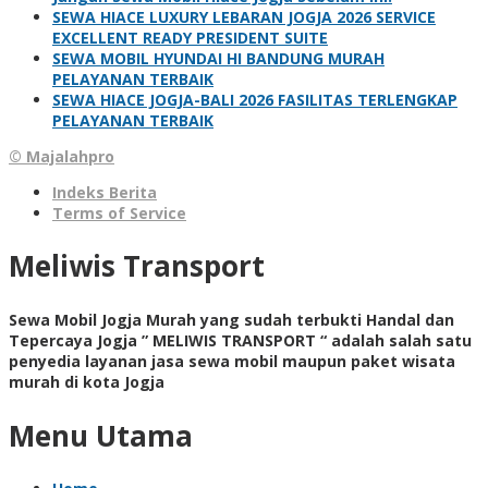
SEWA HIACE LUXURY LEBARAN JOGJA 2026 SERVICE
EXCELLENT READY PRESIDENT SUITE
SEWA MOBIL HYUNDAI HI BANDUNG MURAH
PELAYANAN TERBAIK
SEWA HIACE JOGJA-BALI 2026 FASILITAS TERLENGKAP
PELAYANAN TERBAIK
© Majalahpro
Indeks Berita
Terms of Service
Meliwis Transport
Sewa Mobil Jogja Murah yang sudah terbukti Handal dan
Tepercaya Jogja ” MELIWIS TRANSPORT “
adalah salah satu
penyedia layanan jasa sewa mobil maupun paket wisata
murah di kota Jogja
Menu Utama