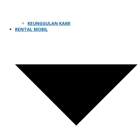
KEUNGGULAN KAMI
RENTAL MOBIL