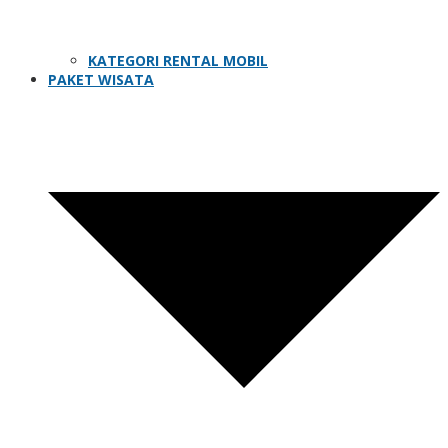
KATEGORI RENTAL MOBIL
PAKET WISATA