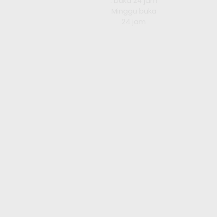
: buka 24 jam
Minggu buka
24 jam