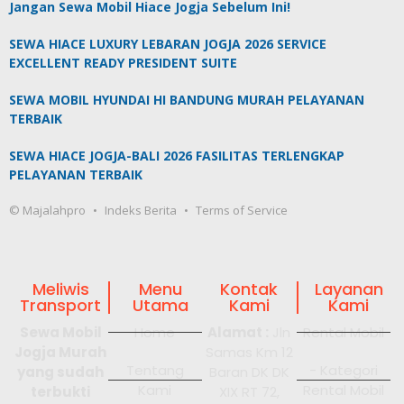
Jangan Sewa Mobil Hiace Jogja Sebelum Ini!
SEWA HIACE LUXURY LEBARAN JOGJA 2026 SERVICE
EXCELLENT READY PRESIDENT SUITE
SEWA MOBIL HYUNDAI HI BANDUNG MURAH PELAYANAN
TERBAIK
SEWA HIACE JOGJA-BALI 2026 FASILITAS TERLENGKAP
PELAYANAN TERBAIK
© Majalahpro
Indeks Berita
Terms of Service
Meliwis
Menu
Kontak
Layanan
Transport
Utama
Kami
Kami
Sewa Mobil
Home
Alamat :
Jln
Rental Mobil
Jogja Murah
Samas Km 12
Tentang
- Kategori
yang sudah
Baran DK DK
Kami
Rental Mobil
terbukti
XIX RT 72,