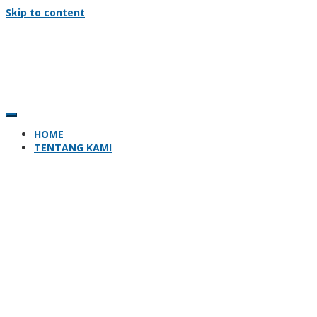
Skip to content
HOME
TENTANG KAMI