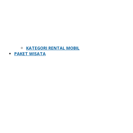
KATEGORI RENTAL MOBIL
PAKET WISATA