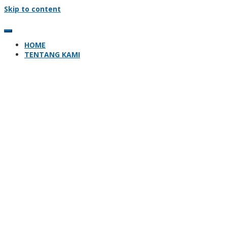
Skip to content
HOME
TENTANG KAMI