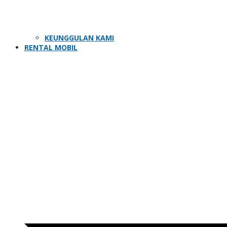
KEUNGGULAN KAMI
RENTAL MOBIL