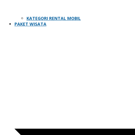
KATEGORI RENTAL MOBIL
PAKET WISATA