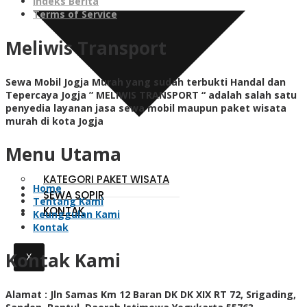
Indeks Berita
Terms of Service
Meliwis Transport
Sewa Mobil Jogja Murah yang sudah terbukti Handal dan
Tepercaya Jogja ” MELIWIS TRANSPORT “
adalah salah satu
penyedia layanan jasa sewa mobil maupun paket wisata
murah di kota Jogja
Menu Utama
KATEGORI PAKET WISATA
Home
SEWA SOPIR
Tentang Kami
KONTAK
Keunggulan Kami
Kontak
Kontak Kami
X
Alamat :
Jln Samas Km 12 Baran DK DK XIX RT 72, Srigading,