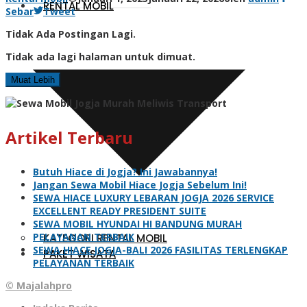
RENTAL MOBIL
Sebar
Tweet
Tidak Ada Postingan Lagi.
Tidak ada lagi halaman untuk dimuat.
Muat Lebih
Artikel Terbaru
Butuh Hiace di Jogja? Ini Jawabannya!
Jangan Sewa Mobil Hiace Jogja Sebelum Ini!
SEWA HIACE LUXURY LEBARAN JOGJA 2026 SERVICE
EXCELLENT READY PRESIDENT SUITE
SEWA MOBIL HYUNDAI HI BANDUNG MURAH
PELAYANAN TERBAIK
KATEGORI RENTAL MOBIL
SEWA HIACE JOGJA-BALI 2026 FASILITAS TERLENGKAP
PAKET WISATA
PELAYANAN TERBAIK
© Majalahpro