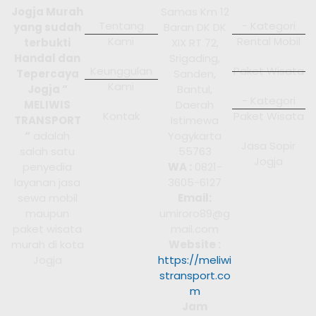
Jogja Murah
Samas Km 12
Tentang
- Kategori
yang sudah
Baran DK DK
Kami
Rental Mobil
terbukti
XIX RT 72,
Handal dan
Srigading,
Keunggulan
Paket Wisata
Tepercaya
Sanden,
Kami
Jogja ”
Bantul,
- Kategori
MELIWIS
Daerah
Kontak
Paket Wisata
TRANSPORT
Istimewa
“
adalah
Yogykarta
Jasa Sopir
salah satu
55763
Jogja
penyedia
WA :
0821-
layanan jasa
3605-6127
sewa mobil
Email:
maupun
umiroro89@g
paket wisata
mail.com
murah di kota
Website :
Jogja
https://meliwi
stransport.co
m
Jam