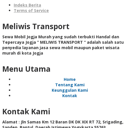
Indeks Berita
Terms of Service
Meliwis Transport
Sewa Mobil Jogja Murah yang sudah terbukti Handal dan
Tepercaya Jogja ” MELIWIS TRANSPORT “
adalah salah satu
penyedia layanan jasa sewa mobil maupun paket wisata
murah di kota Jogja
Menu Utama
Home
Tentang Kami
Keunggulan Kami
Kontak
Kontak Kami
Alamat :
Jln Samas Km 12 Baran DK DK XIX RT 72, Srigading,
Sanden, Bantul, Daerah Istimewa Yogykarta 55763