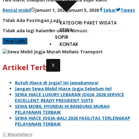
Rental mobil
Januari 1, 2023
Januari 5, 2026
Sebar
Tweet
Tidak Ada Postingan Lagi.
KATEGORI PAKET WISATA
SEWA
Tidak ada lagi halaman untuk dimuat.
SOPIR
Muat Lebih
KONTAK
Artikel Terbaru
X
Butuh Hiace di Jogja? Ini Jawabannya!
Jangan Sewa Mobil Hiace Jogja Sebelum Ini!
SEWA HIACE LUXURY LEBARAN JOGJA 2026 SERVICE
EXCELLENT READY PRESIDENT SUITE
SEWA MOBIL HYUNDAI HI BANDUNG MURAH
PELAYANAN TERBAIK
SEWA HIACE JOGJA-BALI 2026 FASILITAS TERLENGKAP
PELAYANAN TERBAIK
© Majalahpro