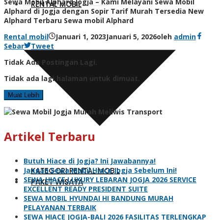
Sewa Mobil Alphard Jogja – Kami Melayani Sewa Mobil
RENTAL MOBIL
Alphard di Jogja dengan Sopir Tarif Murah Tersedia New
Alphard Terbaru Sewa mobil Alphard
Rental mobil
Januari 1, 2023
Januari 5, 2026
oleh
admin
Sebar
Tweet
Tidak Ada Postingan Lagi.
Tidak ada lagi halaman untuk dimuat.
Muat Lebih
Artikel Terbaru
Butuh Hiace di Jogja? Ini Jawabannya!
KATEGORI RENTAL MOBIL
Jangan Sewa Mobil Hiace Jogja Sebelum Ini!
SEWA HIACE LUXURY LEBARAN JOGJA 2026 SERVICE
PAKET WISATA
EXCELLENT READY PRESIDENT SUITE
SEWA MOBIL HYUNDAI HI BANDUNG MURAH
PELAYANAN TERBAIK
SEWA HIACE JOGJA-BALI 2026 FASILITAS TERLENGKAP