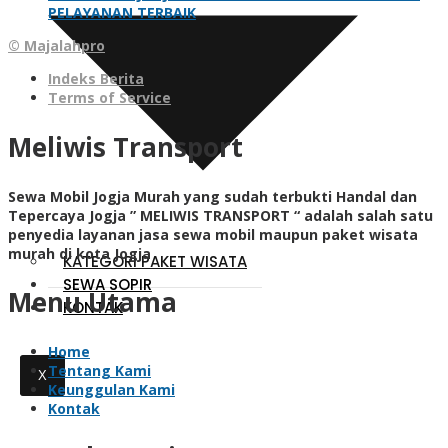
PELAYANAN TERBAIK
© Majalahpro
Indeks Berita
Terms of Service
Meliwis Transport
Sewa Mobil Jogja Murah yang sudah terbukti Handal dan
Tepercaya Jogja ” MELIWIS TRANSPORT “
adalah salah satu
penyedia layanan jasa sewa mobil maupun paket wisata
murah di kota Jogja
KATEGORI PAKET WISATA
SEWA SOPIR
Menu Utama
KONTAK
Home
Tentang Kami
X
Keunggulan Kami
Kontak