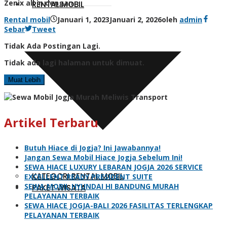
Zenix all in dengan
RENTAL MOBIL
Rental mobil
Januari 1, 2023
Januari 2, 2026
oleh
admin
Sebar
Tweet
Tidak Ada Postingan Lagi.
Tidak ada lagi halaman untuk dimuat.
Muat Lebih
Artikel Terbaru
Butuh Hiace di Jogja? Ini Jawabannya!
Jangan Sewa Mobil Hiace Jogja Sebelum Ini!
SEWA HIACE LUXURY LEBARAN JOGJA 2026 SERVICE
KATEGORI RENTAL MOBIL
EXCELLENT READY PRESIDENT SUITE
SEWA MOBIL HYUNDAI HI BANDUNG MURAH
PAKET WISATA
PELAYANAN TERBAIK
SEWA HIACE JOGJA-BALI 2026 FASILITAS TERLENGKAP
PELAYANAN TERBAIK