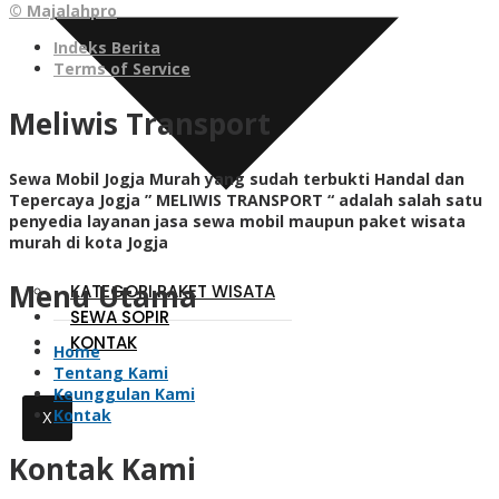
© Majalahpro
Indeks Berita
Terms of Service
Meliwis Transport
Sewa Mobil Jogja Murah yang sudah terbukti Handal dan
Tepercaya Jogja ” MELIWIS TRANSPORT “
adalah salah satu
penyedia layanan jasa sewa mobil maupun paket wisata
murah di kota Jogja
Menu Utama
KATEGORI PAKET WISATA
SEWA SOPIR
KONTAK
Home
Tentang Kami
Keunggulan Kami
Kontak
X
Kontak Kami