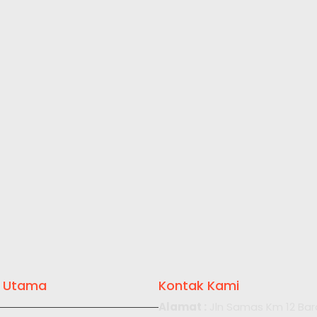
 Utama
Kontak Kami
Alamat :
Jln Samas Km 12 Bar