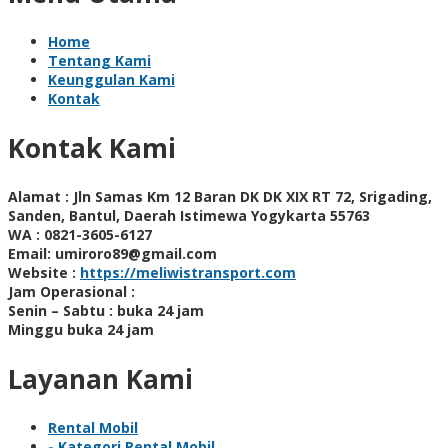
Home
Tentang Kami
Keunggulan Kami
Kontak
Kontak Kami
Alamat :
Jln Samas Km 12 Baran DK DK XIX RT 72, Srigading,
Sanden, Bantul, Daerah Istimewa Yogykarta 55763
WA :
0821-3605-6127
Email:
umiroro89@gmail.com
Website :
https://meliwistransport.com
Jam Operasional :
Senin – Sabtu : buka 24 jam
Minggu buka 24 jam
Layanan Kami
Rental Mobil
- Kategori Rental Mobil