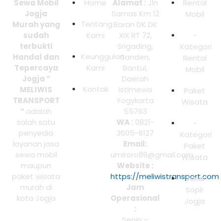
Sewa Mobil
Home
Alamat :
Jln
Rental
Jogja
Samas Km 12
Mobil
Tentang
Murah yang
Baran DK DK
sudah
Kami
XIX RT 72,
-
terbukti
Srigading,
Kategori
Keunggulan
Handal dan
Sanden,
Rental
Tepercaya
Kami
Bantul,
Mobil
Jogja ”
Daerah
Kontak
MELIWIS
Istimewa
Paket
TRANSPORT
Yogykarta
Wisata
“
adalah
55763
salah satu
WA :
0821-
-
penyedia
3605-6127
Kategori
layanan jasa
Email:
Paket
sewa mobil
umiroro89@gmail.com
Wisata
maupun
Website :
paket wisata
https://meliwistransport.com
Jasa
murah di
Jam
Sopir
kota Jogja
Operasional
Jogja
:
Senin –