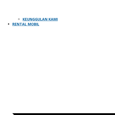
KEUNGGULAN KAMI
RENTAL MOBIL