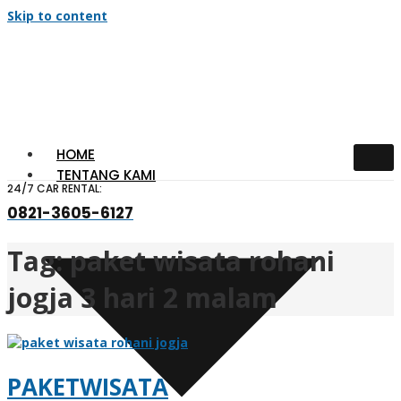
Skip to content
HOME
TENTANG KAMI
24/7 CAR RENTAL:
0821-3605-6127
Tag:
paket wisata rohani
jogja 3 hari 2 malam
PAKETWISATA