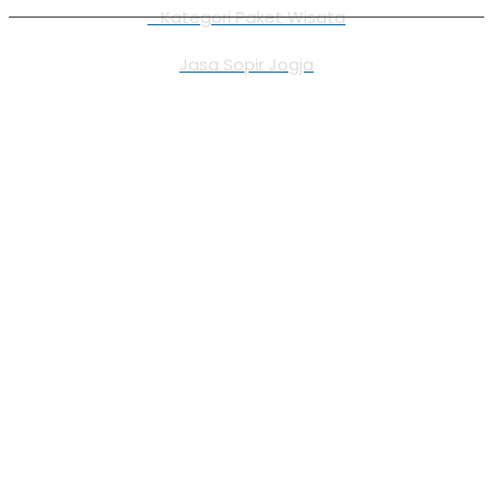
- Kategori Paket Wisata
Jasa Sopir Jogja