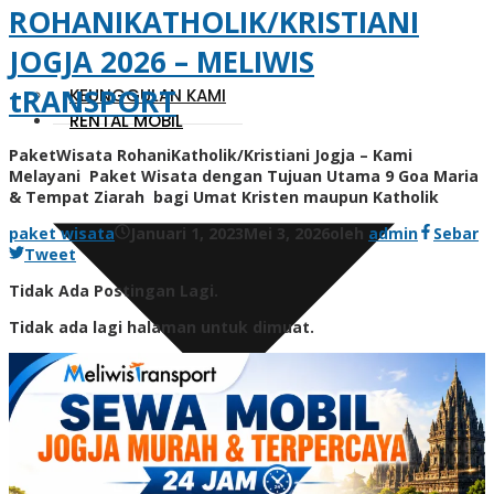
ROHANIKATHOLIK/KRISTIANI
JOGJA 2026 – MELIWIS
tRANSPORT
KEUNGGULAN KAMI
RENTAL MOBIL
PaketWisata RohaniKatholik/Kristiani Jogja – Kami
Melayani Paket Wisata dengan Tujuan Utama 9 Goa Maria
& Tempat Ziarah bagi Umat Kristen maupun Katholik
paket wisata
Januari 1, 2023
Mei 3, 2026
oleh
admin
Sebar
Tweet
Tidak Ada Postingan Lagi.
Tidak ada lagi halaman untuk dimuat.