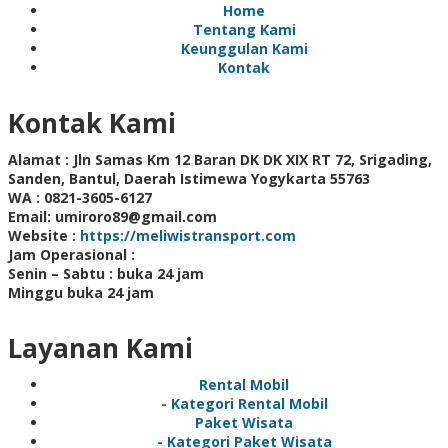
Home
Tentang Kami
Keunggulan Kami
Kontak
Kontak Kami
Alamat :
Jln Samas Km 12 Baran DK DK XIX RT 72, Srigading,
Sanden, Bantul, Daerah Istimewa Yogykarta 55763
WA :
0821-3605-6127
Email:
umiroro89@gmail.com
Website :
https://meliwistransport.com
Jam Operasional :
Senin – Sabtu : buka 24 jam
Minggu buka 24 jam
Layanan Kami
Rental Mobil
- Kategori Rental Mobil
Paket Wisata
- Kategori Paket Wisata