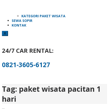
KATEGORI PAKET WISATA
SEWA SOPIR
KONTAK
X
24/7 CAR RENTAL:
0821-3605-6127
Tag:
paket wisata pacitan 1
hari