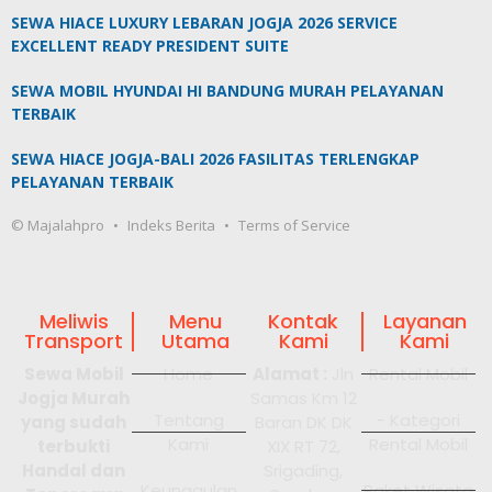
SEWA HIACE LUXURY LEBARAN JOGJA 2026 SERVICE
EXCELLENT READY PRESIDENT SUITE
SEWA MOBIL HYUNDAI HI BANDUNG MURAH PELAYANAN
TERBAIK
SEWA HIACE JOGJA-BALI 2026 FASILITAS TERLENGKAP
PELAYANAN TERBAIK
© Majalahpro
Indeks Berita
Terms of Service
Meliwis
Menu
Kontak
Layanan
Transport
Utama
Kami
Kami
Sewa Mobil
Home
Alamat :
Jln
Rental Mobil
Jogja Murah
Samas Km 12
Tentang
- Kategori
yang sudah
Baran DK DK
Kami
Rental Mobil
terbukti
XIX RT 72,
Handal dan
Srigading,
Keunggulan
Paket Wisata