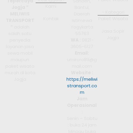
Tepercaya
Sanden,
Kami
Jogja ”
Bantul,
- Kategori
MELIWIS
Daerah
Kontak
Paket Wisata
TRANSPORT
Istimewa
“
adalah
Yogykarta
Jasa Sopir
salah satu
55763
Jogja
penyedia
WA :
0821-
layanan jasa
3605-6127
sewa mobil
Email:
maupun
umiroro89@g
paket wisata
mail.com
murah di kota
Website :
Jogja
https://meliwi
stransport.co
m
Jam
Operasional
:
Senin – Sabtu
: buka 24 jam
Minggu buka