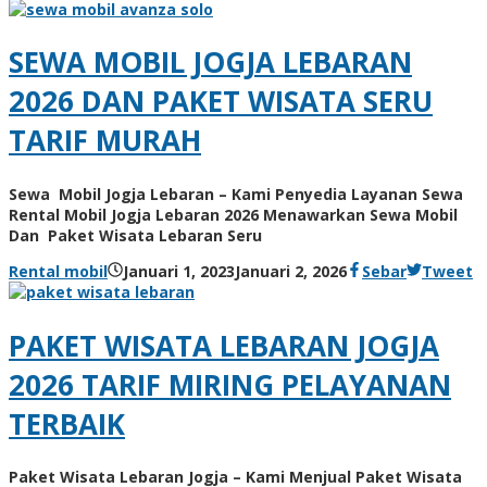
SEWA MOBIL JOGJA LEBARAN
2026 DAN PAKET WISATA SERU
TARIF MURAH
Sewa Mobil Jogja Lebaran – Kami Penyedia Layanan Sewa
Rental Mobil Jogja Lebaran 2026 Menawarkan Sewa Mobil
Dan Paket Wisata Lebaran Seru
Rental mobil
Januari 1, 2023
Januari 2, 2026
Sebar
Tweet
PAKET WISATA LEBARAN JOGJA
2026 TARIF MIRING PELAYANAN
TERBAIK
Paket Wisata Lebaran Jogja – Kami Menjual Paket Wisata