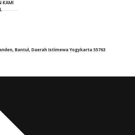
 KAMI
L
Sanden, Bantul, Daerah Istimewa Yogykarta 55763