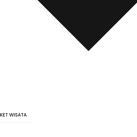
KET WISATA