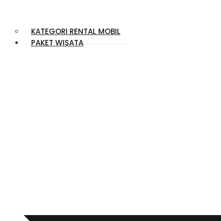
KATEGORI RENTAL MOBIL
PAKET WISATA