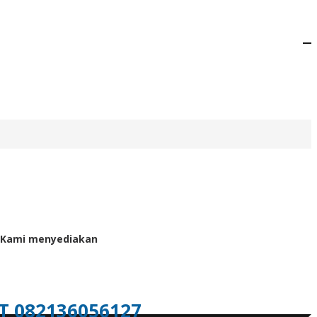
ka Kami menyediakan
T 082136056127