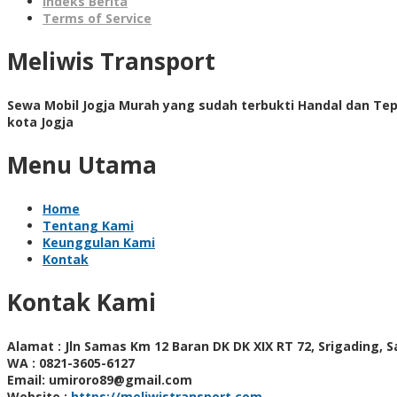
Indeks Berita
Terms of Service
Meliwis Transport
Sewa Mobil Jogja Murah yang sudah terbukti Handal dan Te
kota Jogja
Menu Utama
Home
Tentang Kami
Keunggulan Kami
Kontak
Kontak Kami
Alamat :
Jln Samas Km 12 Baran DK DK XIX RT 72, Srigading, 
WA :
0821-3605-6127
Email:
umiroro89@gmail.com
Website :
https://meliwistransport.com