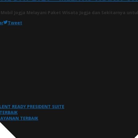
 Mobil Jogja Melayani Paket Wisata Jogja dan Sekitarnya unt
ar
Tweet
LLENT READY PRESIDENT SUITE
TERBAIK
ELAYANAN TERBAIK