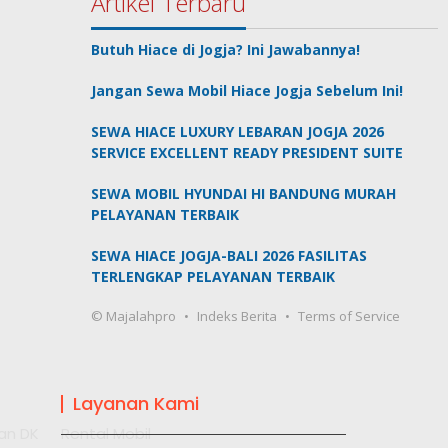
Artikel Terbaru
Butuh Hiace di Jogja? Ini Jawabannya!
Jangan Sewa Mobil Hiace Jogja Sebelum Ini!
SEWA HIACE LUXURY LEBARAN JOGJA 2026
SERVICE EXCELLENT READY PRESIDENT SUITE
SEWA MOBIL HYUNDAI HI BANDUNG MURAH
PELAYANAN TERBAIK
SEWA HIACE JOGJA-BALI 2026 FASILITAS
TERLENGKAP PELAYANAN TERBAIK
© Majalahpro
Indeks Berita
Terms of Service
Layanan Kami
an DK
Rental Mobil