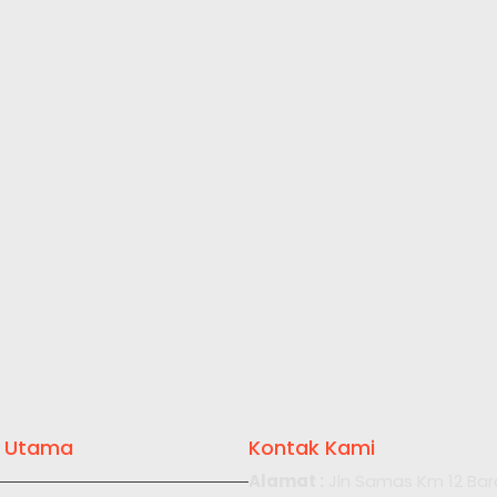
 Utama
Kontak Kami
Alamat :
Jln Samas Km 12 Bar