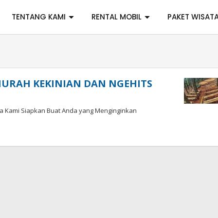
TENTANG KAMI
RENTAL MOBIL
PAKET WISAT
MURAH KEKINIAN DAN NGEHITS
baya Kami Siapkan Buat Anda yang Menginginkan