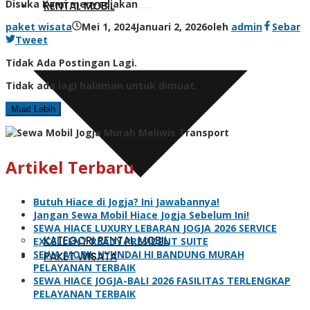
Disuka Kami menyediakan
RENTAL MOBIL
paket wisata
Mei 1, 2024
Januari 2, 2026
oleh
admin
Sebar
Tweet
Tidak Ada Postingan Lagi.
Tidak ada lagi halaman untuk dimuat.
Muat Lebih
Artikel Terbaru
Butuh Hiace di Jogja? Ini Jawabannya!
Jangan Sewa Mobil Hiace Jogja Sebelum Ini!
SEWA HIACE LUXURY LEBARAN JOGJA 2026 SERVICE
KATEGORI RENTAL MOBIL
EXCELLENT READY PRESIDENT SUITE
SEWA MOBIL HYUNDAI HI BANDUNG MURAH
PAKET WISATA
PELAYANAN TERBAIK
SEWA HIACE JOGJA-BALI 2026 FASILITAS TERLENGKAP
PELAYANAN TERBAIK