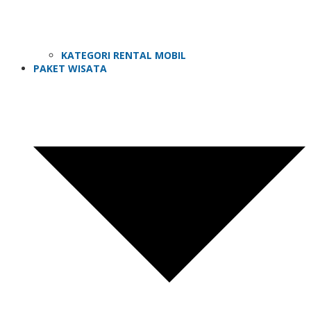
KATEGORI RENTAL MOBIL
PAKET WISATA