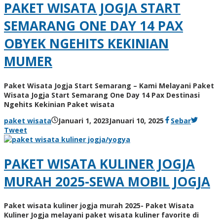
PAKET WISATA JOGJA START
SEMARANG ONE DAY 14 PAX
OBYEK NGEHITS KEKINIAN
MUMER
Paket Wisata Jogja Start Semarang – Kami Melayani Paket
Wisata Jogja Start Semarang One Day 14 Pax Destinasi
Ngehits Kekinian Paket wisata
paket wisata
Januari 1, 2023
Januari 10, 2025
Sebar
Tweet
PAKET WISATA KULINER JOGJA
MURAH 2025-SEWA MOBIL JOGJA
Paket wisata kuliner jogja murah 2025- Paket Wisata
Kuliner Jogja melayani paket wisata kuliner favorite di