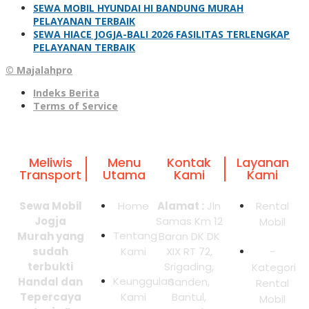
SEWA MOBIL HYUNDAI HI BANDUNG MURAH
PELAYANAN TERBAIK
SEWA HIACE JOGJA-BALI 2026 FASILITAS TERLENGKAP
PELAYANAN TERBAIK
© Majalahpro
Indeks Berita
Terms of Service
Meliwis
Menu
Kontak
Layanan
Transport
Utama
Kami
Kami
Sewa Mobil
Home
Alamat :
Jln
Rental
Jogja
Samas Km 12
Mobil
Tentang
Murah yang
Baran DK DK
sudah
Kami
XIX RT 72,
-
terbukti
Srigading,
Kategori
Keunggulan
Handal dan
Sanden,
Rental
Tepercaya
Kami
Bantul,
Mobil