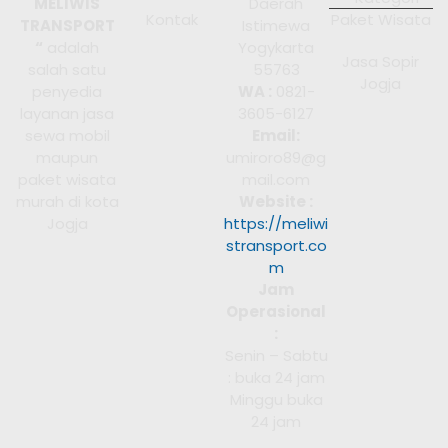
MELIWIS
Daerah
Kontak
Paket Wisata
TRANSPORT
Istimewa
“
adalah
Yogykarta
Jasa Sopir
salah satu
55763
Jogja
penyedia
WA :
0821-
layanan jasa
3605-6127
sewa mobil
Email:
maupun
umiroro89@g
paket wisata
mail.com
murah di kota
Website :
Jogja
https://meliwi
stransport.co
m
Jam
Operasional
:
Senin – Sabtu
: buka 24 jam
Minggu buka
24 jam