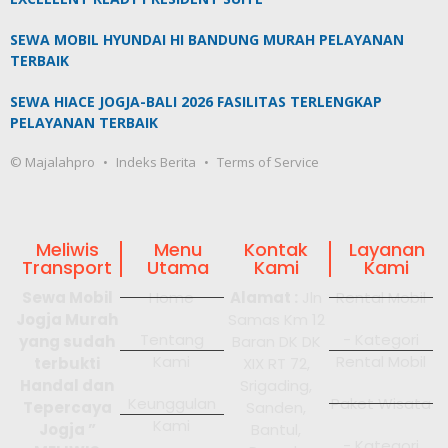
SEWA MOBIL HYUNDAI HI BANDUNG MURAH PELAYANAN
TERBAIK
SEWA HIACE JOGJA-BALI 2026 FASILITAS TERLENGKAP
PELAYANAN TERBAIK
© Majalahpro
Indeks Berita
Terms of Service
Meliwis
Menu
Kontak
Layanan
Transport
Utama
Kami
Kami
Sewa Mobil
Home
Alamat :
Jln
Rental Mobil
Jogja Murah
Samas Km 12
Tentang
- Kategori
yang sudah
Baran DK DK
Kami
Rental Mobil
terbukti
XIX RT 72,
Handal dan
Srigading,
Keunggulan
Paket Wisata
Tepercaya
Sanden,
Kami
Jogja ”
Bantul,
- Kategori