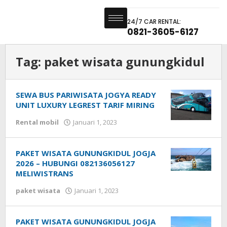
24/7 CAR RENTAL:
0821-3605-6127
Tag:
paket wisata gunungkidul
SEWA BUS PARIWISATA JOGYA READY
UNIT LUXURY LEGREST TARIF MIRING
Rental mobil
Januari 1, 2023
PAKET WISATA GUNUNGKIDUL JOGJA
2026 – HUBUNGI 082136056127
MELIWISTRANS
paket wisata
Januari 1, 2023
PAKET WISATA GUNUNGKIDUL JOGJA