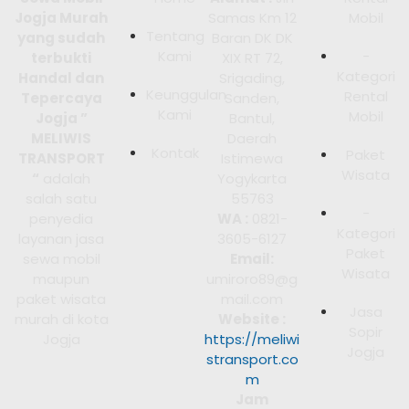
Jogja Murah
Samas Km 12
Mobil
Tentang
yang sudah
Baran DK DK
Kami
-
terbukti
XIX RT 72,
Kategori
Handal dan
Srigading,
Keunggulan
Rental
Tepercaya
Sanden,
Kami
Mobil
Jogja ”
Bantul,
MELIWIS
Daerah
Kontak
Paket
TRANSPORT
Istimewa
Wisata
“
adalah
Yogykarta
salah satu
55763
-
penyedia
WA :
0821-
Kategori
layanan jasa
3605-6127
Paket
sewa mobil
Email:
Wisata
maupun
umiroro89@g
paket wisata
mail.com
Jasa
murah di kota
Website :
Sopir
Jogja
https://meliwi
Jogja
stransport.co
m
Jam