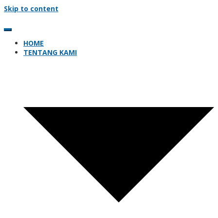
Skip to content
HOME
TENTANG KAMI