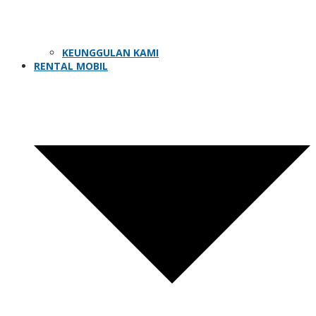
KEUNGGULAN KAMI
RENTAL MOBIL