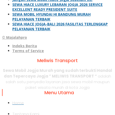
SEWA HIACE LUXURY LEBARAN JOGJA 2026 SERVICE
EXCELLENT READY PRESIDENT SUITE
SEWA MOBIL HYUNDAI HI BANDUNG MURAH
PELAYANAN TERBAIK
SEWA HIACE JOGJA-BALI 2026 FASILITAS TERLENGKAP
PELAYANAN TERBAIK
© Majalahpro
Indeks Berita
Terms of Service
Meliwis Transport
Sewa Mobil Jogja Murah yang sudah terbukti Handal
dan Tepercaya Jogja ” MELIWIS TRANSPORT “
adalah
salah satu penyedia layanan jasa sewa mobil maupun
paket wisata murah di kota Jogja
Menu Utama
Home
Tentang Kami