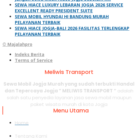
SEWA HIACE LUXURY LEBARAN JOGJA 2026 SERVICE
EXCELLENT READY PRESIDENT SUITE
SEWA MOBIL HYUNDAI HI BANDUNG MURAH
PELAYANAN TERBAIK
SEWA HIACE JOGJA-BALI 2026 FASILITAS TERLENGKAP
PELAYANAN TERBAIK
© Majalahpro
Indeks Berita
Terms of Service
Meliwis Transport
Sewa Mobil Jogja Murah yang sudah terbukti Handal
dan Tepercaya Jogja ” MELIWIS TRANSPORT “
adalah
salah satu penyedia layanan jasa sewa mobil maupun
paket wisata murah di kota Jogja
Menu Utama
Home
Tentang Kami