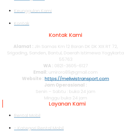
Keunggulan Kami
Kontak
Kontak Kami
Alamat :
Jln Samas Km 12 Baran DK DK XIX RT 72,
Srigading, Sanden, Bantul, Daerah Istimewa Yogykarta
55763
WA :
0821-3605-6127
Email:
umiroro89@gmail.com
Website :
https://meliwistransport.com
Jam Operasional :
Senin – Sabtu : buka 24 jam
Minggu buka 24 jam
Layanan Kami
Rental Mobil
- Kategori Rental Mobil