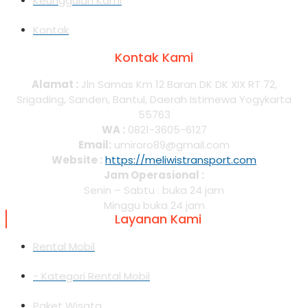
Keunggulan Kami
Kontak
Kontak Kami
Alamat :
Jln Samas Km 12 Baran DK DK XIX RT 72,
Srigading, Sanden, Bantul, Daerah Istimewa Yogykarta
55763
WA :
0821-3605-6127
Email:
umiroro89@gmail.com
Website :
https://meliwistransport.com
Jam Operasional :
Senin – Sabtu : buka 24 jam
Minggu buka 24 jam
Layanan Kami
Rental Mobil
- Kategori Rental Mobil
Paket Wisata