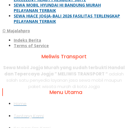
SEWA MOBIL HYUNDAI HI BANDUNG MURAH
PELAYANAN TERBAIK
SEWA HIACE JOGJA-BALI 2026 FASILITAS TERLENGKAP
PELAYANAN TERBAIK
© Majalahpro
Indeks Berita
Terms of Service
Meliwis Transport
Sewa Mobil Jogja Murah yang sudah terbukti Handal
dan Tepercaya Jogja ” MELIWIS TRANSPORT “
adalah
salah satu penyedia layanan jasa sewa mobil maupun
paket wisata murah di kota Jogja
Menu Utama
Home
Tentang Kami