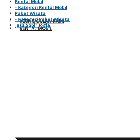
Rental Mobil
- Kategori Rental Mobil
Paket Wisata
- Kategori Paket Wisata
KEUNGGULAN KAMI
Jasa Sopir Jogja
RENTAL MOBIL