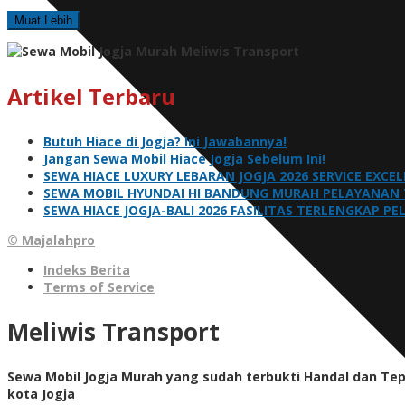
Muat Lebih
Artikel Terbaru
Butuh Hiace di Jogja? Ini Jawabannya!
Jangan Sewa Mobil Hiace Jogja Sebelum Ini!
SEWA HIACE LUXURY LEBARAN JOGJA 2026 SERVICE EXCE
SEWA MOBIL HYUNDAI HI BANDUNG MURAH PELAYANAN 
SEWA HIACE JOGJA-BALI 2026 FASILITAS TERLENGKAP P
© Majalahpro
Indeks Berita
Terms of Service
Meliwis Transport
Sewa Mobil Jogja Murah yang sudah terbukti Handal dan Te
kota Jogja