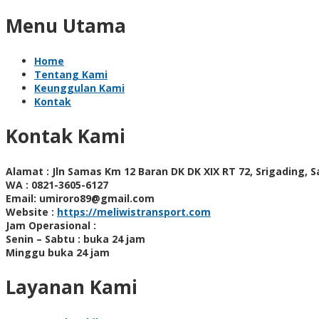
Menu Utama
Home
Tentang Kami
Keunggulan Kami
Kontak
Kontak Kami
Alamat :
Jln Samas Km 12 Baran DK DK XIX RT 72, Srigading, 
WA :
0821-3605-6127
Email:
umiroro89@gmail.com
Website :
https://meliwistransport.com
Jam Operasional :
Senin – Sabtu : buka 24 jam
Minggu buka 24 jam
Layanan Kami