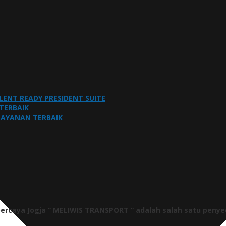
LLENT READY PRESIDENT SUITE
TERBAIK
ELAYANAN TERBAIK
percaya Jogja ” MELIWIS TRANSPORT “
adalah salah satu penye